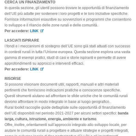
CERCA UN FINANZIAMENTO
In questa sezione, gli utenti possono trovare le opportunità di finanziamento
dell’UE più adatte per sostenere i loro progetti e le loro iniziative specifiche.
Fornisce informazioni esaustive su sovvenzioni e programmi che consentono
lo sviluppo e il rilancio delle zone rurali e delle comunità.
Per accedere:
LINK
LASCIATI ISPIRARE
I fondi e i meccanismi di sostegno dell’UE sono già stati attuati con successo
in contesti rurali in tutta l’Unione europea. Questa sezione esplora una vasta
gamma di esempi pratici, studi di casi e storie ispiranti e permette di avere
approfondimenti su approcci e interventi efficaci.
Per accedere:
LINK
RISORSE
Si possono visionare documenti utili, rapporti, manuali e altri materiali
pertinenti che forniscono indicazioni pratiche e conoscenze specifiche.
Questi strumenti aiutano ad affrontare le sfide uniche che le comunità rurali
devono affrontare in modo integrato in base al luogo geografico.
Rural toolkit raccoglie guide dettagliate sulle opportunità di finanziamento
dell’UE disponibili nel periodo 2021-2027 per alcuni settori specifici:
banda
larga, cultura, istruzione, energia, ambiente e turismo
.
Offre, inoltre, orientamenti sull’approccio integrato allo sviluppo locale, per
aiutare le comunità rurali a progettare e attuare strategie e progetti integrati,