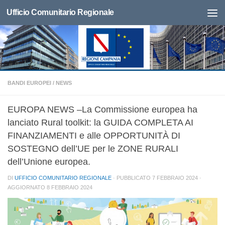
Ufficio Comunitario Regionale
BANDI EUROPEI
/
NEWS
EUROPA NEWS –La Commissione europea ha
lanciato Rural toolkit: la GUIDA COMPLETA AI
FINANZIAMENTI e alle OPPORTUNITÀ DI
SOSTEGNO dell’UE per le ZONE RURALI
dell’Unione europea.
DI
UFFICIO COMUNITARIO REGIONALE
· PUBBLICATO
7 FEBBRAIO 2024
·
AGGIORNATO
8 FEBBRAIO 2024