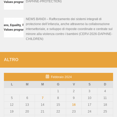
DAPHNE-PROTECTION)
NEWS BANDI – Rafforzamento dei sistemi integrati di
protezione dell’infanzia, anche attraverso la collaborazione
intersettoriale, e sviluppo di risposte coordinate e centrate sul
minore alla violenza contro i bambini (CERV-2026-DAPHNE-
CHILDREN)
ALTRO
Febbraio 2024
L
M
M
G
V
S
D
1
2
3
4
5
6
7
8
9
10
11
12
13
14
15
16
17
18
19
20
21
22
23
24
25