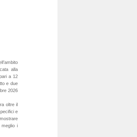
ll’ambito
cata alla
 pari a 12
tto e due
tobre 2026
a oltre il
pecifici e
dimostrare
 meglio i