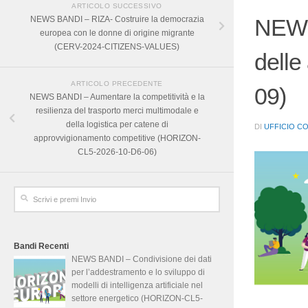
ARTICOLO SUCCESSIVO
NEWS BANDI – RIZA- Costruire la democrazia
NEWS 
europea con le donne di origine migrante
(CERV-2024-CITIZENS-VALUES)
delle
ARTICOLO PRECEDENTE
09)
NEWS BANDI – Aumentare la competitività e la
resilienza del trasporto merci multimodale e
della logistica per catene di
DI
UFFICIO C
approvvigionamento competitive (HORIZON-
CL5-2026-10-D6-06)
Bandi Recenti
NEWS BANDI – Condivisione dei dati
per l’addestramento e lo sviluppo di
modelli di intelligenza artificiale nel
settore energetico (HORIZON-CL5-