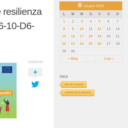
Giugno 2026
resilienza
L
M
M
G
V
S
D
1
2
3
4
5
6
7
6-10-D6-
8
9
10
11
12
13
14
15
16
17
18
19
20
21
22
23
24
25
26
27
28
29
30
« Mag
Lug »
CONDIVIDI
TAGS
Bandi europei
HORIZON EUROPE