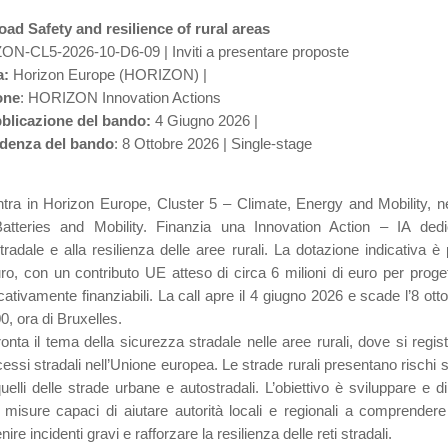
d Safety and resilience of rural areas
N-CL5-2026-10-D6-09 | Inviti a presentare proposte
a:
Horizon Europe (HORIZON) |
one
: HORIZON Innovation Actions
bblicazione del bando:
4 Giugno 2026 |
adenza del bando
: 8 Ottobre 2026 | Single-stage
entra in Horizon Europe, Cluster 5 – Climate, Energy and Mobility, ne
Batteries and Mobility. Finanzia una Innovation Action – IA dedi
radale e alla resilienza delle aree rurali. La dotazione indicativa è
uro, con un contributo UE atteso di circa 6 milioni di euro per proge
icativamente finanziabili. La call apre il 4 giugno 2026 e scade l’8 ot
00, ora di Bruxelles.
ronta il tema della sicurezza stradale nelle aree rurali, dove si registr
ssi stradali nell’Unione europea. Le strade rurali presentano rischi s
uelli delle strade urbane e autostradali. L’obiettivo è sviluppare e 
 misure capaci di aiutare autorità locali e regionali a comprendere
nire incidenti gravi e rafforzare la resilienza delle reti stradali.