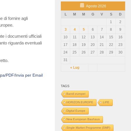
Agosto 2026
L
M
M
G
V
S
D
 di fornire agli
1
2
europee.
3
4
5
6
7
8
9
e i documenti ufficiali
10
11
12
13
14
15
16
uanto riguarda eventuali
17
18
19
20
21
22
23
24
25
26
27
28
29
30
31
etto.
« Lug
pa/PDF/Invia per Email
TAGS
Bandi europei
HORIZON EUROPE
LIFE
Digital Europe
New European Bauhaus
Single Market Programme (SMP)