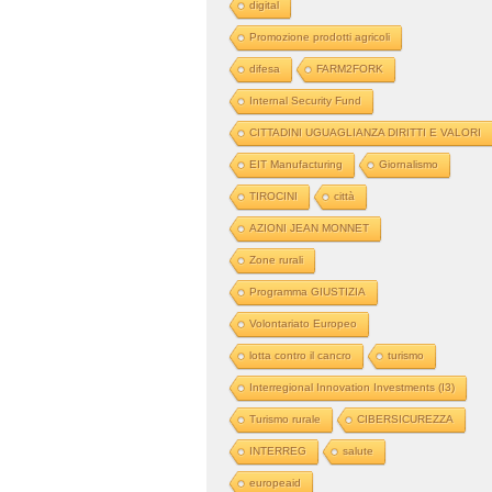
digital
Promozione prodotti agricoli
difesa
FARM2FORK
Internal Security Fund
CITTADINI UGUAGLIANZA DIRITTI E VALORI
EIT Manufacturing
Giornalismo
TIROCINI
città
AZIONI JEAN MONNET
Zone rurali
Programma GIUSTIZIA
Volontariato Europeo
lotta contro il cancro
turismo
Interregional Innovation Investments (I3)
Turismo rurale
CIBERSICUREZZA
INTERREG
salute
europeaid