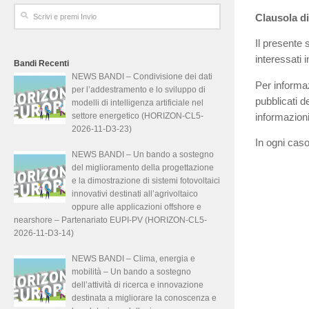
Clausola di
Il presente 
interessati 
Bandi Recenti
NEWS BANDI – Condivisione dei dati
Per informaz
per l’addestramento e lo sviluppo di
pubblicati d
modelli di intelligenza artificiale nel
settore energetico (HORIZON-CL5-
informazioni
2026-11-D3-23)
In ogni caso
NEWS BANDI – Un bando a sostegno
del miglioramento della progettazione
e la dimostrazione di sistemi fotovoltaici
innovativi destinati all’agrivoltaico
oppure alle applicazioni offshore e
nearshore – Partenariato EUPI-PV (HORIZON-CL5-
2026-11-D3-14)
NEWS BANDI – Clima, energia e
mobilità – Un bando a sostegno
dell’attività di ricerca e innovazione
destinata a migliorare la conoscenza e