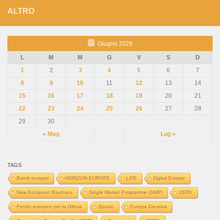
ALTRO
Giugno 2026
L
M
M
G
V
S
D
1
2
3
4
5
6
7
8
9
10
11
12
13
14
15
16
17
18
19
20
21
22
23
24
25
26
27
28
29
30
« Mag
Lug »
TAGS
Bandi europei
HORIZON EUROPE
LIFE
Digital Europe
New European Bauhaus
Single Market Programme (SMP)
CERV
Fondo europeo per la Difesa
Spazio
Europa Creativa