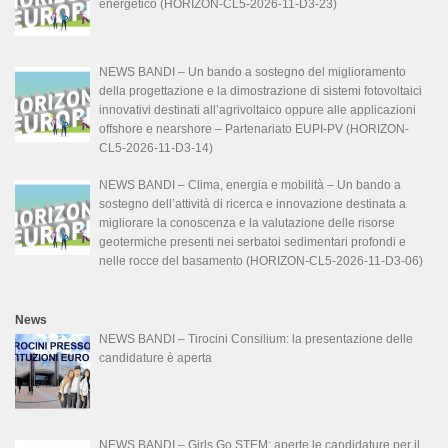
energetico (HORIZON-CL5-2026-11-D3-23)
NEWS BANDI – Un bando a sostegno del miglioramento
della progettazione e la dimostrazione di sistemi fotovoltaici
innovativi destinati all’agrivoltaico oppure alle applicazioni
offshore e nearshore – Partenariato EUPI-PV (HORIZON-
CL5-2026-11-D3-14)
NEWS BANDI – Clima, energia e mobilità – Un bando a
sostegno dell’attività di ricerca e innovazione destinata a
migliorare la conoscenza e la valutazione delle risorse
geotermiche presenti nei serbatoi sedimentari profondi e
nelle rocce del basamento (HORIZON-CL5-2026-11-D3-06)
News
NEWS BANDI – Tirocini Consilium: la presentazione delle
candidature è aperta
NEWS BANDI – Girls Go STEM: aperte le candidature per il