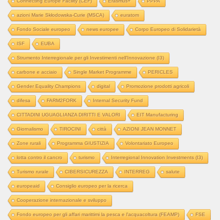
Connecting Europe Facility (CEF)
Erasmus+
PPPA
azioni Marie Skłodowska-Curie (MSCA)
euratom
Fondo Sociale europeo
news europee
Corpo Europeo di Solidarietà
ISF
EUBA
Strumento Interregionale per gli Investimenti nell'Innovazione (I3)
carbone e acciaio
Single Market Programme
PERICLES
Gender Equality Champions
digital
Promozione prodotti agricoli
difesa
FARM2FORK
Internal Security Fund
CITTADINI UGUAGLIANZA DIRITTI E VALORI
EIT Manufacturing
Giornalismo
TIROCINI
città
AZIONI JEAN MONNET
Zone rurali
Programma GIUSTIZIA
Volontariato Europeo
lotta contro il cancro
turismo
Interregional Innovation Investments (I3)
Turismo rurale
CIBERSICUREZZA
INTERREG
salute
europeaid
Consiglio europeo per la ricerca
Cooperazione internazionale e sviluppo
Fondo europeo per gli affari marittimi la pesca e l'acquacoltura (FEAMP)
FSE