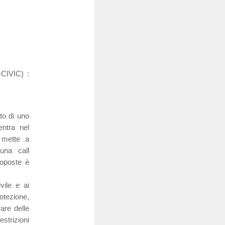
CIVIC) :
to di uno
entra nel
 mette a
una call
roposte è
vile e ai
rotezione,
are delle
strizioni