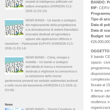
modelli di intelligenza artificiale nel
BANDO: Pro
settore energetico (HORIZON-CL5-
RIF:
CERV-2
2026-11-D3-23)
Programm
Tipo di azi
NEWS BANDI – Un bando a sostegno
Data di pu
del miglioramento della progettazione
e la dimostrazione di sistemi fotovoltaici
Data di sc
innovativi destinati all’agrivoltaico
Budget tot
oppure alle applicazioni offshore e
€26,000,00
nearshore – Partenariato EUPI-PV (HORIZON-CL5-
2026-11-D3-14)
OGGETTO
Il bando CE
NEWS BANDI – Clima, energia e
spazio civi
mobilità – Un bando a sostegno
dell’attività di ricerca e innovazione
programma
destinata a migliorare la conoscenza e
disposizio
la valutazione delle risorse
complessiv
geotermiche presenti nei serbatoi sedimentari profondi
fissata al 
e nelle rocce del basamento (HORIZON-CL5-2026-11-
D3-06)
Il tema cen
difensori de
resilienza 
News
organizzazi
NEWS BANDI – Tirocini Consilium: la