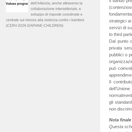
Il bando pre
dell’infanzia, anche attraverso la
(contenzios
collaborazione intersettoriale, e
fondamental
sviluppo di risposte coordinate e
centrate sul minore alla violenza contro i bambini
strategici a
(CERV-2026-DAPHNE-CHILDREN)
servizi di s
to third part
Dal punto d
privata sen
pubblici o p
organizzazio
può coinvolg
apprendimen
Il contribu
dell’Union
normalmente
gli standard
non discrimi
Nota finale
Questa sched