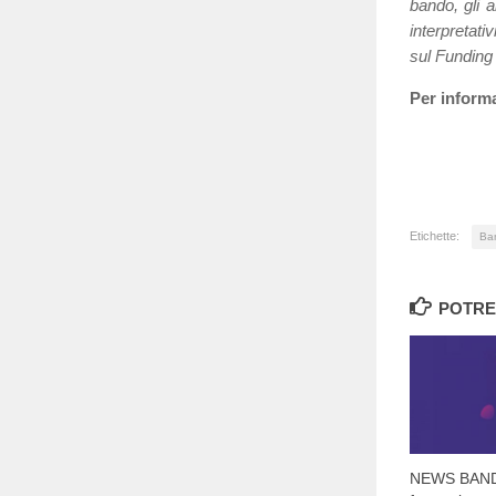
bando, gli a
interpretati
sul Funding
Per inform
Etichette:
Ban
POTRE
NEWS BANDI