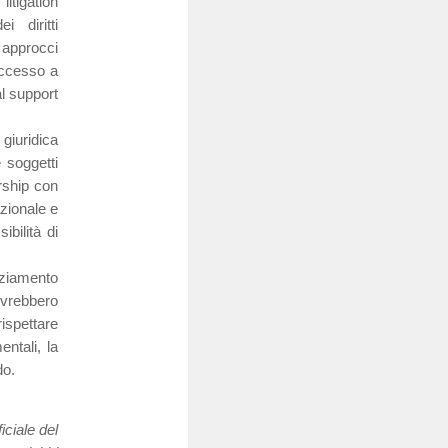
litigation
i diritti
 approcci
’accesso a
al support
giuridica
 soggetti
ership con
azionale e
bilità di
nziamento
ovrebbero
ispettare
entali, la
do.
iciale del