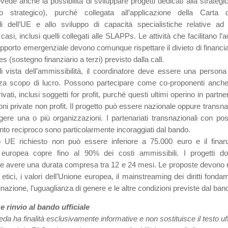
vede anche la possibilità di sviluppare progetti dedicati alla strategic 
o strategico), purché collegata all’applicazione della Carta de
i dell’UE e allo sviluppo di capacità specialistiche relative ad
i casi, inclusi quelli collegati alle SLAPPs. Le attività che facilitano l
upporto emergenziale devono comunque rispettare il divieto di financi
ies (sostegno finanziario a terzi) previsto dalla call.
i vista dell’ammissibilità, il coordinatore deve essere una persona 
za scopo di lucro. Possono partecipare come co-proponenti anche
rivati, inclusi soggetti for profit, purché questi ultimi operino in partn
ni private non profit. Il progetto può essere nazionale oppure transn
ere una o più organizzazioni. I partenariati transnazionali con possi
to reciproco sono particolarmente incoraggiati dal bando.
to UE richiesto non può essere inferiore a 75.000 euro e il fina
e europea copre fino al 90% dei costi ammissibili. I progetti d
 avere una durata compresa tra 12 e 24 mesi. Le proposte devono r
 etici, i valori dell’Unione europea, il mainstreaming dei diritti fondam
nazione, l’uguaglianza di genere e le altre condizioni previste dal ban
 e rinvio al bando ufficiale
a ha finalità esclusivamente informative e non sostituisce il testo uff