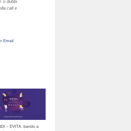
ze o dubbi
lla call e
r Email
I – EVITA: bando a