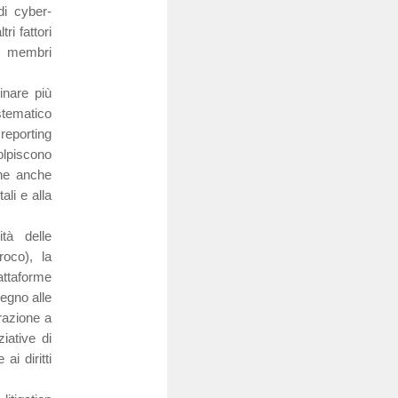
di cyber-
ri fattori
ti membri
inare più
stematico
reporting
lpiscono
ene anche
ali e alla
ità delle
roco), la
iattaforme
tegno alle
erazione a
iative di
i diritti