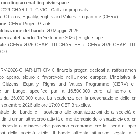
moting an enabling civic space
026-CHAR-LITI-CIVIC | Calls for proposals
a:
Citizens, Equality, Rights and Values Programme (CERV) |
one:
CERV Project Grants
bblicazione del bando
: 20 Maggio 2026 |
adenza del bando
: 15 Settembre 2026 | Single-stage
ale
(CERV-2026-CHAR-LITI-CHARTER e CERV-2026-CHAR-LITI-
0.00
RV-2026-CHAR-LITI-CIVIC finanzia progetti dedicati al rafforzamen
co aperto, sicuro e favorevole nell’Unione europea. L’iniziativa ri
 Citizens, Equality, Rights and Values Programme (CERV) e
ne un budget specifico pari a 16.500.000 euro, all’interno di 
a da 26.000.000 euro. La scadenza per la presentazione delle p
15 settembre 2026 alle ore 17:00 CET Bruxelles.
trale del bando è il sostegno alle organizzazioni della società ci
i diritti umani attraverso attività di monitoraggio dello spazio civico, p
e risposta a minacce che possono compromettere la libertà di oper
oni della società civile. Il bando affronta situazioni legate a re