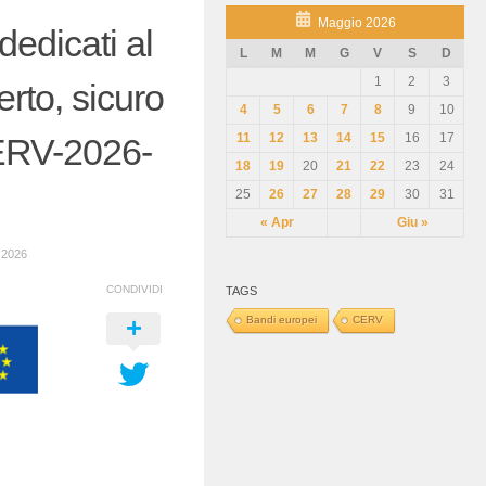
Maggio 2026
edicati al
L
M
M
G
V
S
D
1
2
3
rto, sicuro
4
5
6
7
8
9
10
11
12
13
14
15
16
17
CERV-2026-
18
19
20
21
22
23
24
25
26
27
28
29
30
31
« Apr
Giu »
2026
CONDIVIDI
TAGS
Bandi europei
CERV