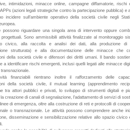
ive, intimidazioni, minacce online, campagne diffamatorie, rischi 
APPs (azioni legali strategiche contro la partecipazione pubblica) e alt
 incidere sull’ambiente operativo della società civile negli Sta
 europea.
e possono riguardare una singola area di intervento oppure comb
progettuali. Sono ammissibili attività finalizzate al monitoraggio si
o civico, alla raccolta e analisi dei dati, alla produzione di 
ione strutturata) e alla documentazione delle minacce che co
ni della società civile e difensori dei diritti umani. Il bando sosti
lte a identificare rischi emergenti, inclusi quelli legati alle minacce digit
 transnazionale.
vità finanziabili rientrano inoltre il rafforzamento delle capac
oni della società civile, il mutual learning (apprendimento recip
 tra attori pubblici e privati, lo sviluppo di strumenti digitali e p
 la creazione di canali di segnalazione, l’adattamento di servizi di sos
 linee di emergenza, oltre alla costruzione di reti e protocolli di coop
ionale o transnazionale. Le attività possono comprendere anche iniz
e, disseminazione e sensibilizzazione relative allo spazio civico e a
i.