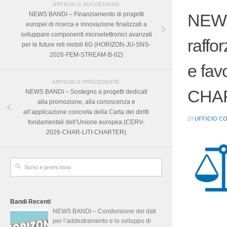
ARTICOLO SUCCESSIVO
NEWS BANDI – Finanziamento di progetti
NEWS 
europei di ricerca e innovazione finalizzati a
sviluppare componenti microelettronici avanzati
raffo
per le future reti mobili 6G (HORIZON-JU-SNS-
2026-FEM-STREAM-B-02)
e fav
ARTICOLO PRECEDENTE
CHAR
NEWS BANDI – Sostegno a progetti dedicati
alla promozione, alla conoscenza e
all’applicazione concreta della Carta dei diritti
DI
UFFICIO C
fondamentali dell’Unione europea (CERV-
2026-CHAR-LITI-CHARTER)
Bandi Recenti
NEWS BANDI – Condivisione dei dati
per l’addestramento e lo sviluppo di