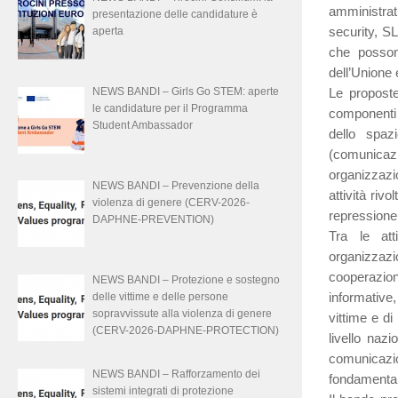
amministrat
presentazione delle candidature è
security, SL
aperta
che possono
dell’Unione
NEWS BANDI – Girls Go STEM: aperte
Le propost
le candidature per il Programma
componenti 
Student Ambassador
dello spazi
(comunicaz
organizzazio
NEWS BANDI – Prevenzione della
attività rivo
violenza di genere (CERV-2026-
repressione
DAPHNE-PREVENTION)
Tra le atti
organizzazi
cooperazione
NEWS BANDI – Protezione e sostegno
informative,
delle vittime e delle persone
sopravvissute alla violenza di genere
vittime e di
(CERV-2026-DAPHNE-PROTECTION)
livello naz
comunicazion
NEWS BANDI – Rafforzamento dei
fondamental
sistemi integrati di protezione