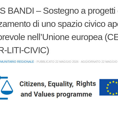
BANDI – Sostegno a progetti d
rzamento di uno spazio civico ape
orevole nell’Unione europea (
-LITI-CIVIC)
OMUNITARIO REGIONALE
· PUBBLICATO
22 MAGGIO 2026
· AGGIORNATO
22 MAGGIO 