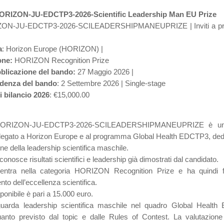
RIZON-JU-EDCTP3-2026-Scientific Leadership Man EU Prize
N-JU-EDCTP3-2026-SCILEADERSHIPMANEUPRIZE | Inviti a pr
a
: Horizon Europe (HORIZON) |
one:
HORIZON Recognition Prize
bblicazione del bando:
27 Maggio 2026 |
adenza del bando
: 2 Settembre 2026 | Single-stage
i bilancio 2026
: €15,000.00
 HORIZON-JU-EDCTP3-2026-SCILEADERSHIPMANEUPRIZE è un
legato a Horizon Europe e al programma Global Health EDCTP3, dedi
ne della leadership scientifica maschile.
conosce risultati scientifici e leadership già dimostrati dal candidato.
ientra nella categoria HORIZON Recognition Prize e ha quindi fi
to dell’eccellenza scientifica.
sponibile è pari a 15.000 euro.
iguarda leadership scientifica maschile nel quadro Global Healt
nto previsto dal topic e dalle Rules of Contest. La valutazione