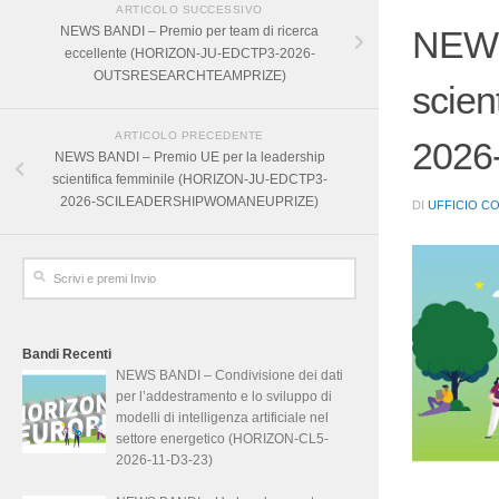
ARTICOLO SUCCESSIVO
NEWS BANDI – Premio per team di ricerca
NEWS
eccellente (HORIZON-JU-EDCTP3-2026-
OUTSRESEARCHTEAMPRIZE)
scie
ARTICOLO PRECEDENTE
202
NEWS BANDI – Premio UE per la leadership
scientifica femminile (HORIZON-JU-EDCTP3-
2026-SCILEADERSHIPWOMANEUPRIZE)
DI
UFFICIO C
Bandi Recenti
NEWS BANDI – Condivisione dei dati
per l’addestramento e lo sviluppo di
modelli di intelligenza artificiale nel
settore energetico (HORIZON-CL5-
2026-11-D3-23)