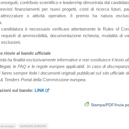
à conseguiti, contributo scientifico e leadership dimostrata dal candidato
visti finanziamenti per nuovi progetti, costi di ricerca futuri, part
 attrezzature o attività operative. Il premio ha natura esclus
a.
 candidatura è necessario verificare attentamente le Rules of Con
 requisiti di ammissibilità, documentazione richiesta, modalità di va
 esclusioni.
 e rinvio al bando ufficiale
a ha finalità esclusivamente informative e non sostituisce il testo uff
llegati, le FAQ e le regole europee applicabili. In caso di discrepan
vi fanno sempre fede i documenti originali pubblicati sul sito ufficiale de
 & Tenders Portal della Commissione europea.
azioni sul bando:
LINK
Stampa/PDF/Invia pe
di europei
HORIZON EUROPE