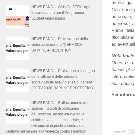
risultati gi
NEWS BANDI – Girls Go STEM: aperte
Non sono pre
le candidature per il Programma
personale,
Student Ambassador
riconoscitiv
Prima della
disciplinano
NEWS BANDI – Prevenzione della
ed eventuali
violenza di genere (CERV-2026-
DAPHNE-PREVENTION)
Nota finale
Questa sched
bando, gli a
NEWS BANDI – Protezione e sostegno
interpretati
delle vittime e delle persone
sopravvissute alla violenza di genere
sul Funding
(CERV-2026-DAPHNE-PROTECTION)
Per inform
NEWS BANDI – Rafforzamento dei
sistemi integrati di protezione
dell’infanzia, anche attraverso la
collaborazione intersettoriale, e
sviluppo di risposte coordinate e
centrate sul minore alla violenza contro i bambini
Etichette:
Ban