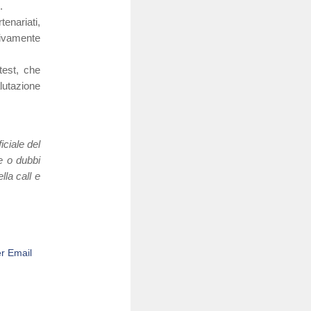
.
enariati,
ivamente
test, che
lutazione
iciale del
ze o dubbi
lla call e
r Email