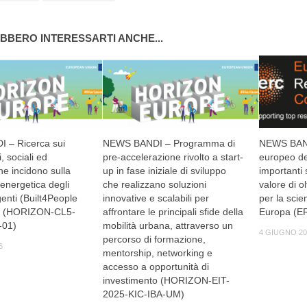
BBERO INTERESSARTI ANCHE...
 – Ricerca sui
NEWS BANDI – Programma di
NEWS BANDI
i, sociali ed
pre-accelerazione rivolto a start-
europeo del
e incidono sulla
up in fase iniziale di sviluppo
importanti 
energetica degli
che realizzano soluzioni
valore di o
ligenti (Built4People
innovative e scalabili per
per la scie
p) (HORIZON-CL5-
affrontare le principali sfide della
Europa (E
-01)
mobilità urbana, attraverso un
4 GIUGNO 20
percorso di formazione,
6
mentorship, networking e
accesso a opportunità di
investimento (HORIZON-EIT-
2025-KIC-IBA-UM)