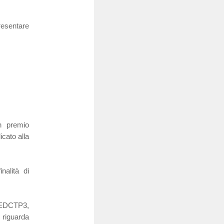
esentare
 premio
cato alla
nalità di
h EDCTP3,
 riguarda