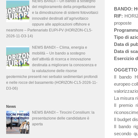
NEWS BANDI – Un bando a sostegno
del miglioramento della progettazione
BANDO: HO
e la dimostrazione di sistemi fotovoltaici
RIF:
HORIZO
innovativi destinati all’agrivoltaico
proposte
oppure alle applicazioni offshore e
Programm
nearshore – Partenariato EUPI-PV (HORIZON-CL5-
2026-11-D3-14)
Tipo di azi
Data di pu
NEWS BANDI – Clima, energia e
Data di sc
mobilità – Un bando a sostegno
Esercizio d
dell’attività di ricerca e innovazione
destinata a migliorare la conoscenza e
OGGETTO
la valutazione delle risorse
geotermiche presenti nei serbatoi sedimentari profondi
Il bando
e nelle rocce del basamento (HORIZON-CL5-2026-11-
europeo col
D3-06)
valorizzazio
La misura ri
Il premio r
News
riconoscimen
NEWS BANDI – Tirocini Consilium: la
presentazione delle candidature è
Il budget di
aperta
Il bando r
secondo qua