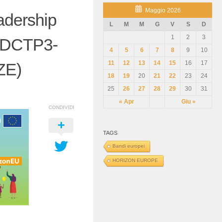
Maggio 2026
adership
L
M
M
G
V
S
D
1
2
3
-EDCTP3-
4
5
6
7
8
9
10
11
12
13
14
15
16
17
ZE)
18
19
20
21
22
23
24
25
26
27
28
29
30
31
« Apr
Giu »
CONDIVIDI
TAGS
Bandi europei
HORIZON EUROPE