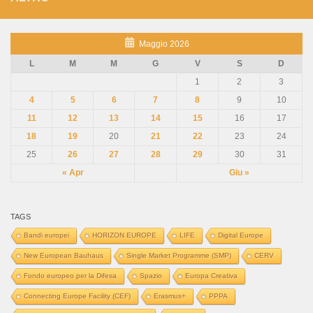
Maggio 2026
L
M
M
G
V
S
D
1
2
3
4
5
6
7
8
9
10
11
12
13
14
15
16
17
18
19
20
21
22
23
24
25
26
27
28
29
30
31
« Apr
Giu »
TAGS
Bandi europei
HORIZON EUROPE
LIFE
Digital Europe
New European Bauhaus
Single Market Programme (SMP)
CERV
Fondo europeo per la Difesa
Spazio
Europa Creativa
Connecting Europe Facility (CEF)
Erasmus+
PPPA