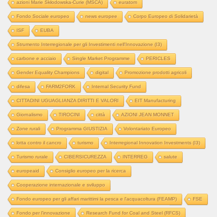
azioni Marie Skłodowska-Curie (MSCA)
euratom
Fondo Sociale europeo
news europee
Corpo Europeo di Solidarietà
ISF
EUBA
Strumento Interregionale per gli Investimenti nell'Innovazione (I3)
carbone e acciaio
Single Market Programme
PERICLES
Gender Equality Champions
digital
Promozione prodotti agricoli
difesa
FARM2FORK
Internal Security Fund
CITTADINI UGUAGLIANZA DIRITTI E VALORI
EIT Manufacturing
Giornalismo
TIROCINI
città
AZIONI JEAN MONNET
Zone rurali
Programma GIUSTIZIA
Volontariato Europeo
lotta contro il cancro
turismo
Interregional Innovation Investments (I3)
Turismo rurale
CIBERSICUREZZA
INTERREG
salute
europeaid
Consiglio europeo per la ricerca
Cooperazione internazionale e sviluppo
Fondo europeo per gli affari marittimi la pesca e l'acquacoltura (FEAMP)
FSE
Fondo per l'innovazione
Research Fund for Coal and Steel (RFCS)