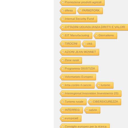
Promozione prodotti agricoli
difesa
FARM2FORK
Internal Security Fund
CITTADINI UGUAGLIANZA DIRITTI E VALORI
EIT Manufacturing
Giornalismo
TIROCINI
città
AZIONI JEAN MONNET
Zone rurali
Programma GIUSTIZIA
Volontariato Europeo
lotta contro il cancro
turismo
Interregional Innovation Investments (I3)
Turismo rurale
CIBERSICUREZZA
INTERREG
salute
europeaid
Consiglio europeo per la ricerca