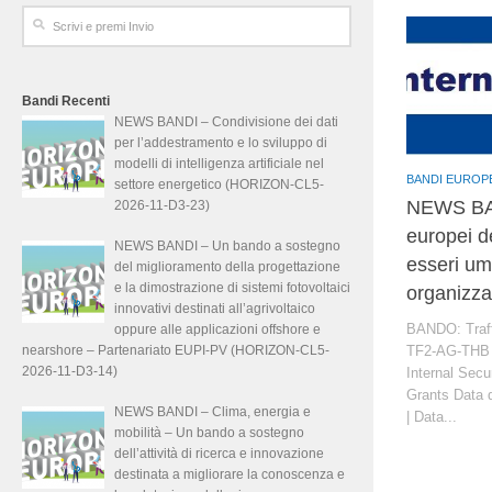
Bandi Recenti
NEWS BANDI – Condivisione dei dati
per l’addestramento e lo sviluppo di
modelli di intelligenza artificiale nel
BANDI EUROP
settore energetico (HORIZON-CL5-
NEWS BAN
2026-11-D3-23)
europei de
NEWS BANDI – Un bando a sostegno
esseri um
del miglioramento della progettazione
e la dimostrazione di sistemi fotovoltaici
organizz
innovativi destinati all’agrivoltaico
BANDO: Traff
oppure alle applicazioni offshore e
nearshore – Partenariato EUPI-PV (HORIZON-CL5-
TF2-AG-THB |
2026-11-D3-14)
Internal Secu
Grants Data 
NEWS BANDI – Clima, energia e
| Data...
mobilità – Un bando a sostegno
dell’attività di ricerca e innovazione
destinata a migliorare la conoscenza e