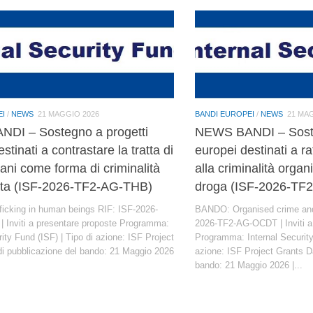
EI
/
NEWS
21 MAGGIO 2026
BANDI EUROPEI
/
NEWS
21 MA
DI – Sostegno a progetti
NEWS BANDI – Soste
stinati a contrastare la tratta di
europei destinati a ra
ani come forma di criminalità
alla criminalità organi
ata (ISF-2026-TF2-AG-THB)
droga (ISF-2026-T
icking in human beings RIF: ISF-2026-
BANDO: Organised crime and 
 Inviti a presentare proposte Programma:
2026-TF2-AG-OCDT | Inviti a
rity Fund (ISF) | Tipo di azione: ISF Project
Programma: Internal Security
di pubblicazione del bando: 21 Maggio 2026
azione: ISF Project Grants D
bando: 21 Maggio 2026 |...