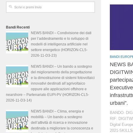
Bandi Recenti
NEWS BANDI – Condivisione dei dati
per l’addestramento e lo sviluppo di
modelli di intelligenza artificiale nel
settore energetico (HORIZON-CL5-
2026-11-D3-23)
BANDI EUROP
NEWS BAN
NEWS BANDI – Un bando a sostegno
DIGITWIN4
del miglioramento della progettazione
e la dimostrazione di sistemi fotovoltaici
partecipa
innovativi destinati all’agrivoltaico
Executive 
oppure alle applicazioni offshore e
infrastru
nearshore – Partenariato EUPI-PV (HORIZON-CL5-
2026-11-D3-14)
urbani”.
NEWS BANDI – Clima, energia e
BANDO: DIGI
mobilità – Un bando a sostegno
RIF: DIGITW
dell’attività di ricerca e innovazione
Digital Euro
destinata a migliorare la conoscenza e
2021-SKILLS