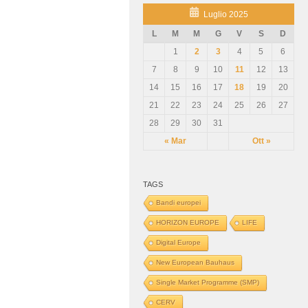
Luglio 2025
L
M
M
G
V
S
D
1
2
3
4
5
6
7
8
9
10
11
12
13
14
15
16
17
18
19
20
21
22
23
24
25
26
27
28
29
30
31
« Mar
Ott »
TAGS
Bandi europei
HORIZON EUROPE
LIFE
Digital Europe
New European Bauhaus
Single Market Programme (SMP)
CERV