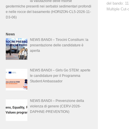
la valutazione delle risorse
del bando: 11
geotermiche presenti nei serbatoi sedimentari profondi
Multiple Cut-o
e nelle rocce del basamento (HORIZON-CL5-2026-11-
D3-06)
News
NEWS BANDI – Tirocini Consilium: la
presentazione delle candidature è
aperta
NEWS BANDI – Girls Go STEM: aperte
le candidature per il Programma
Student Ambassador
NEWS BANDI – Prevenzione della
violenza di genere (CERV-2026-
DAPHNE-PREVENTION)