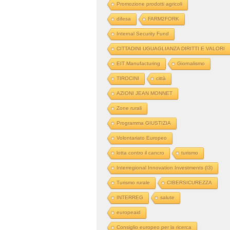
Promozione prodotti agricoli
difesa
FARM2FORK
Internal Security Fund
CITTADINI UGUAGLIANZA DIRITTI E VALORI
EIT Manufacturing
Giornalismo
TIROCINI
città
AZIONI JEAN MONNET
Zone rurali
Programma GIUSTIZIA
Volontariato Europeo
lotta contro il cancro
turismo
Interregional Innovation Investments (I3)
Turismo rurale
CIBERSICUREZZA
INTERREG
salute
europeaid
Consiglio europeo per la ricerca