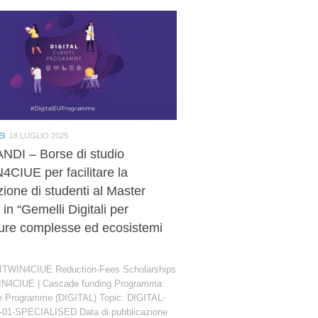
EI
18 LUGLIO 2025
DI – Borse di studio
CIUE per facilitare la
zione di studenti al Master
in “Gemelli Digitali per
tture complesse ed ecosistemi
TWIN4CIUE Reduction-Fees Scholarships
IN4CIUE | Cascade funding Programma:
pe Programme (DIGITAL) Topic: DIGITAL-
-01-SPECIALISED Data di pubblicazione