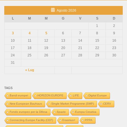
Agosto 2026
L
M
M
G
V
S
D
1
2
3
4
5
6
7
8
9
10
11
12
13
14
15
16
17
18
19
20
21
22
23
24
25
26
27
28
29
30
31
« Lug
TAGS
Bandi europei
HORIZON EUROPE
LIFE
Digital Europe
New European Bauhaus
Single Market Programme (SMP)
CERV
Fondo europeo per la Difesa
Spazio
Europa Creativa
Connecting Europe Facility (CEF)
Erasmus+
PPPA