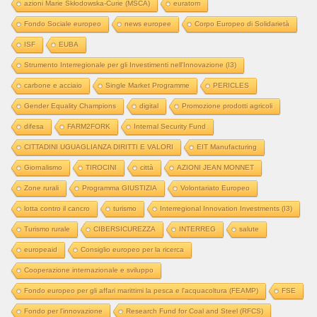
azioni Marie Skłodowska-Curie (MSCA)
euratom
Fondo Sociale europeo
news europee
Corpo Europeo di Solidarietà
ISF
EUBA
Strumento Interregionale per gli Investimenti nell'Innovazione (I3)
carbone e acciaio
Single Market Programme
PERICLES
Gender Equality Champions
digital
Promozione prodotti agricoli
difesa
FARM2FORK
Internal Security Fund
CITTADINI UGUAGLIANZA DIRITTI E VALORI
EIT Manufacturing
Giornalismo
TIROCINI
città
AZIONI JEAN MONNET
Zone rurali
Programma GIUSTIZIA
Volontariato Europeo
lotta contro il cancro
turismo
Interregional Innovation Investments (I3)
Turismo rurale
CIBERSICUREZZA
INTERREG
salute
europeaid
Consiglio europeo per la ricerca
Cooperazione internazionale e sviluppo
Fondo europeo per gli affari marittimi la pesca e l'acquacoltura (FEAMP)
FSE
Fondo per l'innovazione
Research Fund for Coal and Steel (RFCS)