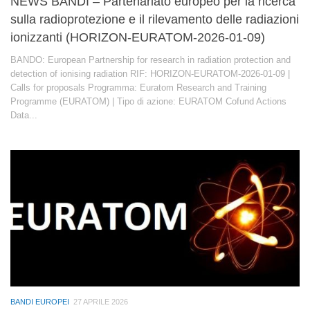
NEWS BANDI – Partenariato europeo per la ricerca
sulla radioprotezione e il rilevamento delle radiazioni
ionizzanti (HORIZON-EURATOM-2026-01-09)
BANDO: European Partnership for research in radiation protection and
detection of ionising radiation RIF: HORIZON-EURATOM-2026-01-09 |
Calls for proposals Programma: Euratom Research and Training
Programme (EURATOM) | Tipo di azione: EURATOM Cofund Actions
Data...
BANDI EUROPEI
27 APRILE 2026