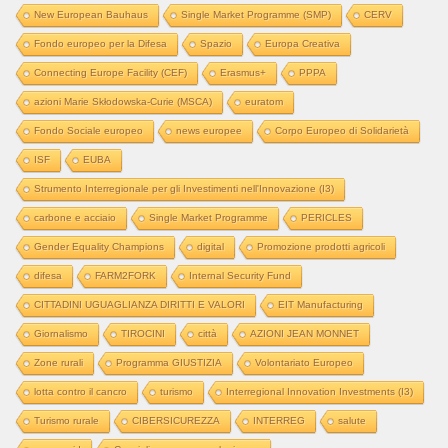
New European Bauhaus
Single Market Programme (SMP)
CERV
Fondo europeo per la Difesa
Spazio
Europa Creativa
Connecting Europe Facility (CEF)
Erasmus+
PPPA
azioni Marie Skłodowska-Curie (MSCA)
euratom
Fondo Sociale europeo
news europee
Corpo Europeo di Solidarietà
ISF
EUBA
Strumento Interregionale per gli Investimenti nell'Innovazione (I3)
carbone e acciaio
Single Market Programme
PERICLES
Gender Equality Champions
digital
Promozione prodotti agricoli
difesa
FARM2FORK
Internal Security Fund
CITTADINI UGUAGLIANZA DIRITTI E VALORI
EIT Manufacturing
Giornalismo
TIROCINI
città
AZIONI JEAN MONNET
Zone rurali
Programma GIUSTIZIA
Volontariato Europeo
lotta contro il cancro
turismo
Interregional Innovation Investments (I3)
Turismo rurale
CIBERSICUREZZA
INTERREG
salute