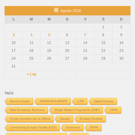
Agosto 2026
L
M
M
G
V
S
D
1
2
3
4
5
6
7
8
9
10
11
12
13
14
15
16
17
18
19
20
21
22
23
24
25
26
27
28
29
30
31
« Lug
TAGS
Bandi europei
HORIZON EUROPE
LIFE
Digital Europe
New European Bauhaus
Single Market Programme (SMP)
CERV
Fondo europeo per la Difesa
Spazio
Europa Creativa
Connecting Europe Facility (CEF)
Erasmus+
PPPA