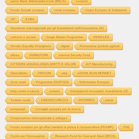
azioni Marie Skłodowska-Curie (MSCA)
euratom
Fondo Sociale europeo
news europee
Corpo Europeo di Solidarietà
ISF
EUBA
Strumento Interregionale per gli Investimenti nell'Innovazione (I3)
carbone e acciaio
Single Market Programme
PERICLES
Gender Equality Champions
digital
Promozione prodotti agricoli
difesa
FARM2FORK
Internal Security Fund
CITTADINI UGUAGLIANZA DIRITTI E VALORI
EIT Manufacturing
Giornalismo
TIROCINI
città
AZIONI JEAN MONNET
Zone rurali
Programma GIUSTIZIA
Volontariato Europeo
lotta contro il cancro
turismo
Interregional Innovation Investments (I3)
Turismo rurale
CIBERSICUREZZA
INTERREG
salute
europeaid
Consiglio europeo per la ricerca
Cooperazione internazionale e sviluppo
Fondo europeo per gli affari marittimi la pesca e l'acquacoltura (FEAMP)
FSE
Fondo per l'innovazione
Research Fund for Coal and Steel (RFCS)