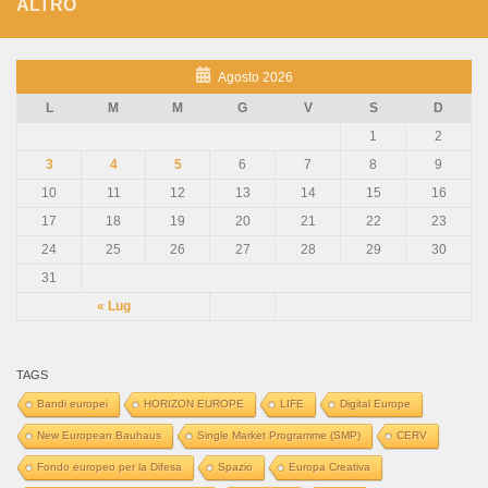
ALTRO
Agosto 2026
L
M
M
G
V
S
D
1
2
3
4
5
6
7
8
9
10
11
12
13
14
15
16
17
18
19
20
21
22
23
24
25
26
27
28
29
30
31
« Lug
TAGS
Bandi europei
HORIZON EUROPE
LIFE
Digital Europe
New European Bauhaus
Single Market Programme (SMP)
CERV
Fondo europeo per la Difesa
Spazio
Europa Creativa