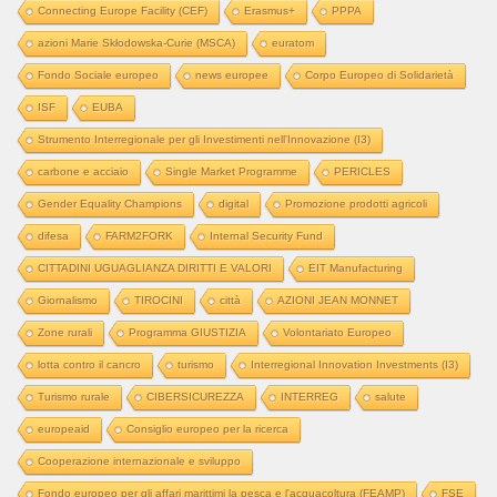
Connecting Europe Facility (CEF)
Erasmus+
PPPA
azioni Marie Skłodowska-Curie (MSCA)
euratom
Fondo Sociale europeo
news europee
Corpo Europeo di Solidarietà
ISF
EUBA
Strumento Interregionale per gli Investimenti nell'Innovazione (I3)
carbone e acciaio
Single Market Programme
PERICLES
Gender Equality Champions
digital
Promozione prodotti agricoli
difesa
FARM2FORK
Internal Security Fund
CITTADINI UGUAGLIANZA DIRITTI E VALORI
EIT Manufacturing
Giornalismo
TIROCINI
città
AZIONI JEAN MONNET
Zone rurali
Programma GIUSTIZIA
Volontariato Europeo
lotta contro il cancro
turismo
Interregional Innovation Investments (I3)
Turismo rurale
CIBERSICUREZZA
INTERREG
salute
europeaid
Consiglio europeo per la ricerca
Cooperazione internazionale e sviluppo
Fondo europeo per gli affari marittimi la pesca e l'acquacoltura (FEAMP)
FSE