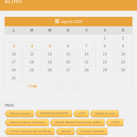
ALTRO
Agosto 2026
L
M
M
G
V
S
D
1
2
3
4
5
6
7
8
9
10
11
12
13
14
15
16
17
18
19
20
21
22
23
24
25
26
27
28
29
30
31
« Lug
TAGS
Bandi europei
HORIZON EUROPE
LIFE
Digital Europe
New European Bauhaus
Single Market Programme (SMP)
CERV
Fondo europeo per la Difesa
Spazio
Europa Creativa