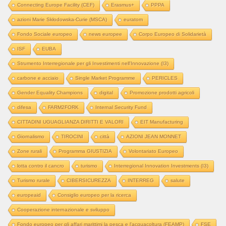
Connecting Europe Facility (CEF)
Erasmus+
PPPA
azioni Marie Skłodowska-Curie (MSCA)
euratom
Fondo Sociale europeo
news europee
Corpo Europeo di Solidarietà
ISF
EUBA
Strumento Interregionale per gli Investimenti nell'Innovazione (I3)
carbone e acciaio
Single Market Programme
PERICLES
Gender Equality Champions
digital
Promozione prodotti agricoli
difesa
FARM2FORK
Internal Security Fund
CITTADINI UGUAGLIANZA DIRITTI E VALORI
EIT Manufacturing
Giornalismo
TIROCINI
città
AZIONI JEAN MONNET
Zone rurali
Programma GIUSTIZIA
Volontariato Europeo
lotta contro il cancro
turismo
Interregional Innovation Investments (I3)
Turismo rurale
CIBERSICUREZZA
INTERREG
salute
europeaid
Consiglio europeo per la ricerca
Cooperazione internazionale e sviluppo
Fondo europeo per gli affari marittimi la pesca e l'acquacoltura (FEAMP)
FSE