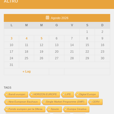
ALTRO
Agosto 2026
L
M
M
G
V
S
D
1
2
3
4
5
6
7
8
9
10
11
12
13
14
15
16
17
18
19
20
21
22
23
24
25
26
27
28
29
30
31
« Lug
TAGS
Bandi europei
HORIZON EUROPE
LIFE
Digital Europe
New European Bauhaus
Single Market Programme (SMP)
CERV
Fondo europeo per la Difesa
Spazio
Europa Creativa