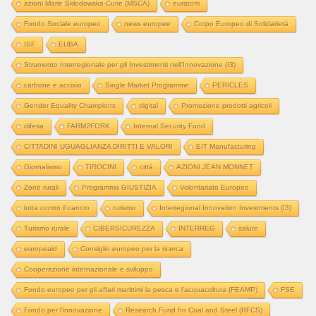
azioni Marie Skłodowska-Curie (MSCA)
euratom
Fondo Sociale europeo
news europee
Corpo Europeo di Solidarietà
ISF
EUBA
Strumento Interregionale per gli Investimenti nell'Innovazione (I3)
carbone e acciaio
Single Market Programme
PERICLES
Gender Equality Champions
digital
Promozione prodotti agricoli
difesa
FARM2FORK
Internal Security Fund
CITTADINI UGUAGLIANZA DIRITTI E VALORI
EIT Manufacturing
Giornalismo
TIROCINI
città
AZIONI JEAN MONNET
Zone rurali
Programma GIUSTIZIA
Volontariato Europeo
lotta contro il cancro
turismo
Interregional Innovation Investments (I3)
Turismo rurale
CIBERSICUREZZA
INTERREG
salute
europeaid
Consiglio europeo per la ricerca
Cooperazione internazionale e sviluppo
Fondo europeo per gli affari marittimi la pesca e l'acquacoltura (FEAMP)
FSE
Fondo per l'innovazione
Research Fund for Coal and Steel (RFCS)