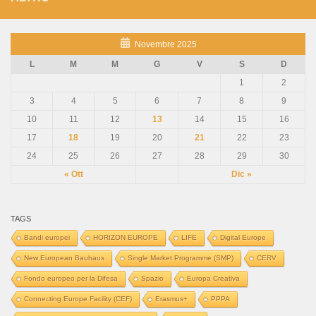
Novembre 2025
L
M
M
G
V
S
D
1
2
3
4
5
6
7
8
9
10
11
12
13
14
15
16
17
18
19
20
21
22
23
24
25
26
27
28
29
30
« Ott
Dic »
TAGS
Bandi europei
HORIZON EUROPE
LIFE
Digital Europe
New European Bauhaus
Single Market Programme (SMP)
CERV
Fondo europeo per la Difesa
Spazio
Europa Creativa
Connecting Europe Facility (CEF)
Erasmus+
PPPA