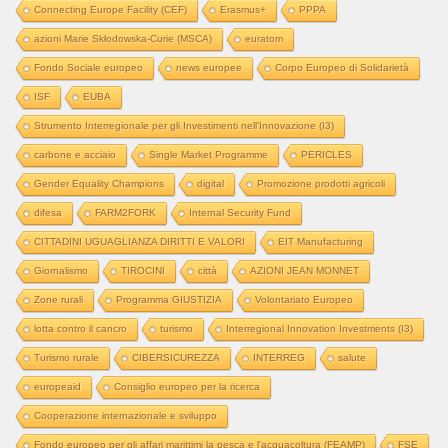
Connecting Europe Facility (CEF)
Erasmus+
PPPA
azioni Marie Skłodowska-Curie (MSCA)
euratom
Fondo Sociale europeo
news europee
Corpo Europeo di Solidarietà
ISF
EUBA
Strumento Interregionale per gli Investimenti nell'Innovazione (I3)
carbone e acciaio
Single Market Programme
PERICLES
Gender Equality Champions
digital
Promozione prodotti agricoli
difesa
FARM2FORK
Internal Security Fund
CITTADINI UGUAGLIANZA DIRITTI E VALORI
EIT Manufacturing
Giornalismo
TIROCINI
città
AZIONI JEAN MONNET
Zone rurali
Programma GIUSTIZIA
Volontariato Europeo
lotta contro il cancro
turismo
Interregional Innovation Investments (I3)
Turismo rurale
CIBERSICUREZZA
INTERREG
salute
europeaid
Consiglio europeo per la ricerca
Cooperazione internazionale e sviluppo
Fondo europeo per gli affari marittimi la pesca e l'acquacoltura (FEAMP)
FSE