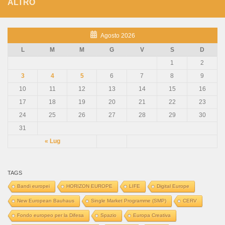
ALTRO
Agosto 2026
L
M
M
G
V
S
D
1
2
3
4
5
6
7
8
9
10
11
12
13
14
15
16
17
18
19
20
21
22
23
24
25
26
27
28
29
30
31
« Lug
TAGS
Bandi europei
HORIZON EUROPE
LIFE
Digital Europe
New European Bauhaus
Single Market Programme (SMP)
CERV
Fondo europeo per la Difesa
Spazio
Europa Creativa