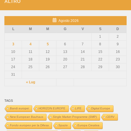
ALTRO
Agosto 2026
L
M
M
G
V
S
D
1
2
3
4
5
6
7
8
9
10
11
12
13
14
15
16
17
18
19
20
21
22
23
24
25
26
27
28
29
30
31
« Lug
TAGS
Bandi europei
HORIZON EUROPE
LIFE
Digital Europe
New European Bauhaus
Single Market Programme (SMP)
CERV
Fondo europeo per la Difesa
Spazio
Europa Creativa