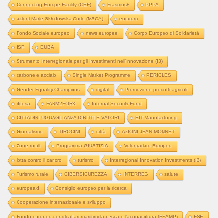
Connecting Europe Facility (CEF)
Erasmus+
PPPA
azioni Marie Skłodowska-Curie (MSCA)
euratom
Fondo Sociale europeo
news europee
Corpo Europeo di Solidarietà
ISF
EUBA
Strumento Interregionale per gli Investimenti nell'Innovazione (I3)
carbone e acciaio
Single Market Programme
PERICLES
Gender Equality Champions
digital
Promozione prodotti agricoli
difesa
FARM2FORK
Internal Security Fund
CITTADINI UGUAGLIANZA DIRITTI E VALORI
EIT Manufacturing
Giornalismo
TIROCINI
città
AZIONI JEAN MONNET
Zone rurali
Programma GIUSTIZIA
Volontariato Europeo
lotta contro il cancro
turismo
Interregional Innovation Investments (I3)
Turismo rurale
CIBERSICUREZZA
INTERREG
salute
europeaid
Consiglio europeo per la ricerca
Cooperazione internazionale e sviluppo
Fondo europeo per gli affari marittimi la pesca e l'acquacoltura (FEAMP)
FSE