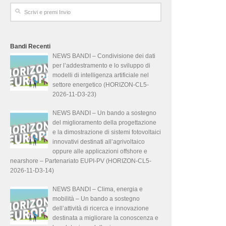
Bandi Recenti
NEWS BANDI – Condivisione dei dati
per l’addestramento e lo sviluppo di
modelli di intelligenza artificiale nel
settore energetico (HORIZON-CL5-
2026-11-D3-23)
NEWS BANDI – Un bando a sostegno
del miglioramento della progettazione
e la dimostrazione di sistemi fotovoltaici
innovativi destinati all’agrivoltaico
oppure alle applicazioni offshore e
nearshore – Partenariato EUPI-PV (HORIZON-CL5-
2026-11-D3-14)
NEWS BANDI – Clima, energia e
mobilità – Un bando a sostegno
dell’attività di ricerca e innovazione
destinata a migliorare la conoscenza e