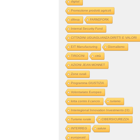
digital
Promozione prodotti agricoli
difesa
FARM2FORK
Internal Security Fund
CITTADINI UGUAGLIANZA DIRITTI E VALORI
EIT Manufacturing
Giornalismo
TIROCINI
città
AZIONI JEAN MONNET
Zone rurali
Programma GIUSTIZIA
Volontariato Europeo
lotta contro il cancro
turismo
Interregional Innovation Investments (I3)
Turismo rurale
CIBERSICUREZZA
INTERREG
salute
europeaid