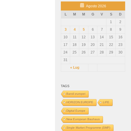
Agosto 2026
L
M
M
G
V
S
D
1
2
3
4
5
6
7
8
9
10
11
12
13
14
15
16
17
18
19
20
21
22
23
24
25
26
27
28
29
30
31
« Lug
TAGS
Bandi europei
HORIZON EUROPE
LIFE
Digital Europe
New European Bauhaus
Single Market Programme (SMP)